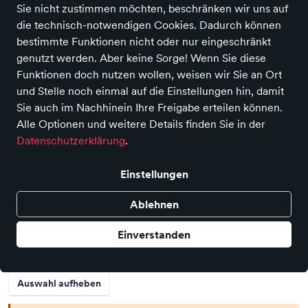
Sie nicht zustimmen möchten, beschränken wir uns auf
die technisch-notwendigen Cookies. Dadurch können
bestimmte Funktionen nicht oder nur eingeschränkt
genutzt werden. Aber keine Sorge! Wenn Sie diese
Funktionen doch nutzen wollen, weisen wir Sie an Ort
und Stelle noch einmal auf die Einstellungen hin, damit
Sie auch im Nachhinein Ihre Freigabe erteilen können.
Straßenslipper Profils
Alle Optionen und weitere Details finden Sie in der
Preis
95,00 €
Datenschutzerklärung
.
inkl. MwSt., Versand
GRATIS
Farbe
Einstellungen
Ablehnen
Größe
Einverstanden
41
43
45
Auswahl aufheben