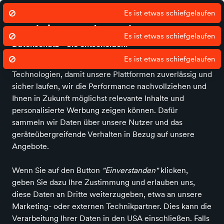
Wir nutzen Cookies um unsere Dienste
zu erbringen und zu verbessern.
Datenschutz - Sie entscheiden!
avendu und unsere Partner nutzen Cookies und andere
Startseite
News
Jobs
Unser Geschäft
Wir über uns
Damen
Technologien, damit unsere Plattformen zuverlässig und
sicher laufen, wir die Performance nachvollziehen und
Ihnen in Zukunft möglichst relevante Inhalte und
personalisierte Werbung zeigen können. Dafür
sammeln wir Daten über unsere Nutzer und das
geräteübergreifende Verhalten in Bezug auf unsere
Angebote.
Wenn Sie auf den Button
"Einverstanden"
klicken,
geben Sie dazu Ihre Zustimmung und erlauben uns,
diese Daten an Dritte weiterzugeben, etwa an unsere
Marketing- oder externen Technikpartner. Dies kann die
Verarbeitung Ihrer Daten in den USA einschließen. Falls